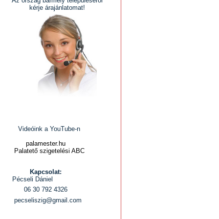
Az ország bármely településéről
kérje árajánlatomat!
Videóink a YouTube-n
palamester.hu
Palatető szigetelési ABC
Kapcsolat:
Pécseli Dániel
06 30 792 4326
pecseliszig@gmail.com