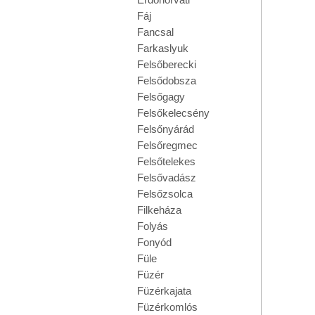
Fáj
Fancsal
Farkaslyuk
Felsőberecki
Felsődobsza
Felsőgagy
Felsőkelecsény
Felsőnyárád
Felsőregmec
Felsőtelekes
Felsővadász
Felsőzsolca
Filkeháza
Folyás
Fonyód
Füle
Füzér
Füzérkajata
Füzérkomlós