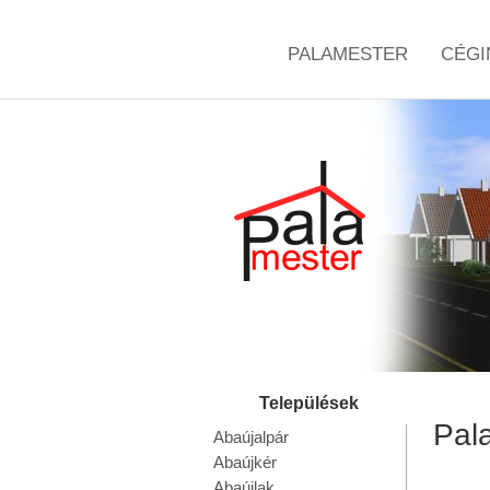
PALAMESTER
CÉGI
Pala
Abaújalpár
Abaújkér
Abaújlak