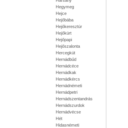
Harsány
Hegymeg
Hejce
Hejőbába
Hejőkeresztúr
Hejőkürt
Hejőpapi
Hejőszalonta
Hercegkút
Hernádbűd
Hernádcéce
Hernádkak
Hernádkércs
Hernádnémeti
Hernádpetri
Hernádszentandrás
Hernádszurdok
Hernádvécse
Hét
Hidasnémeti