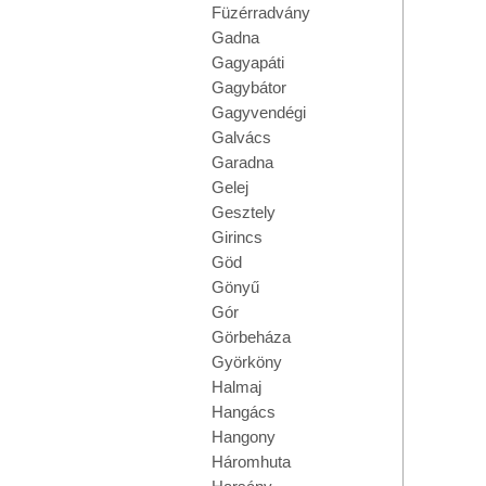
Füzérradvány
Gadna
Gagyapáti
Gagybátor
Gagyvendégi
Galvács
Garadna
Gelej
Gesztely
Girincs
Göd
Gönyű
Gór
Görbeháza
Györköny
Halmaj
Hangács
Hangony
Háromhuta