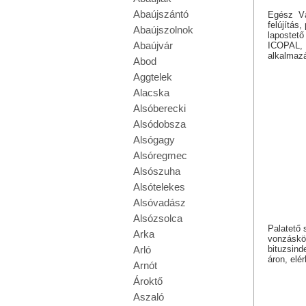
Abaújszántó
Egész Vám
felújítás
Abaújszolnok
lapostető
Abaújvár
ICOPAL, I
alkalmaz
Abod
Aggtelek
Alacska
Alsóberecki
Alsódobsza
Alsógagy
Alsóregmec
Alsószuha
Alsótelekes
Alsóvadász
Alsózsolca
Palatető 
Arka
vonzáskör
bituzsind
Arló
áron, elé
Arnót
Ároktő
Aszaló