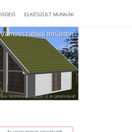
VIDEÓ
ELKÉSZÜLT MUNKÁK
sz Vámosszabadi területén.
-Villas bitumenes lemezzel 12 év garanciával!