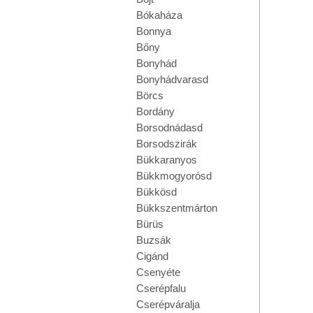
Bókaháza
Bonnya
Bőny
Bonyhád
Bonyhádvarasd
Börcs
Bordány
Borsodnádasd
Borsodszirák
Bükkaranyos
Bükkmogyorósd
Bükkösd
Bükkszentmárton
Bürüs
Buzsák
Cigánd
Csenyéte
Cserépfalu
Cserépváralja