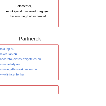
Palamester,
munkájával mindenkit megnyer,
bízzon meg bátran benne!
Partnerek
pala.lap.hu
bekes.lap.hu
laposteto-javitas-szigeteles.hu
www.tarhely.eu
www.ingatlanszaknevsor.hu
www.linkcenter.hu
-