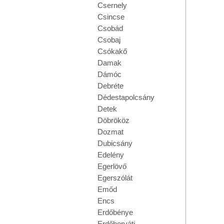
Csernely
Csincse
Csobád
Csobaj
Csókakő
Damak
Dámóc
Debréte
Dédestapolcsány
Detek
Döbrököz
Dozmat
Dubicsány
Edelény
Egerlövő
Egerszólát
Emőd
Encs
Erdőbénye
Erdőhorváti