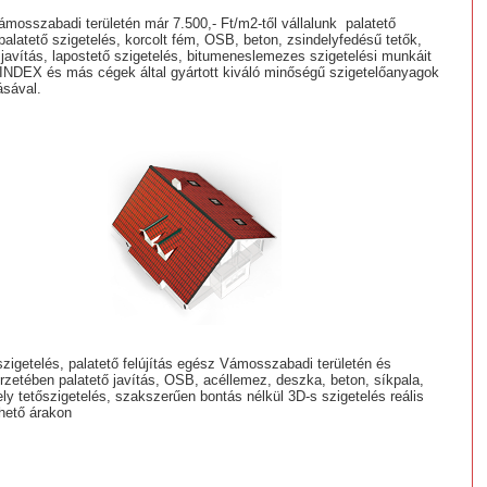
osszabadi területén már 7.500,- Ft/m2-től vállalunk palatető
, palatető szigetelés, korcolt fém, OSB, beton, zsindelyfedésű tetők,
 javítás, lapostető szigetelés, bitumeneslemezes szigetelési munkáit
NDEX és más cégek által gyártott kiváló minőségű szigetelőanyagok
ásával.
szigetelés, palatető felújítás egész Vámosszabadi területén és
zetében palatető javítás, OSB, acéllemez, deszka, beton, síkpala,
ely tetőszigetelés, szakszerűen bontás nélkül 3D-s szigetelés reális
rhető árakon