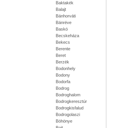
Baktakék
Balajt
Bánhorváti
Bánréve
Baskó
Becskeháza
Bekecs
Berente
Beret
Berzék
Bodonhely
Bodony
Bodorfa
Bodrog
Bodroghalom
Bodrogkeresztúr
Bodrogkisfalud
Bodrogolaszi
Böhönye
Bojt