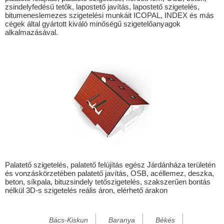
zsindelyfedésű tetők, lapostető javítás, lapostető szigetelés,
Alsógagy
bitumeneslemezes szigetelési munkáit ICOPAL, INDEX és más
cégek által gyártott kiváló minőségű szigetelőanyagok
Alsóregmec
alkalmazásával.
Alsószuha
Alsótelekes
Alsóvadász
Alsózsolca
Arka
Arló
Arnót
Ároktő
Palatető szigetelés, palatető felújítás egész Járdánháza területén
és vonzáskörzetében palatető javítás, OSB, acéllemez, deszka,
Aszaló
beton, síkpala, bituzsindely tetőszigetelés, szakszerűen bontás
nélkül 3D-s szigetelés reális áron, elérhető árakon
Baktakék
Balajt
Bács-Kiskun
Baranya
Békés
Bánhorváti