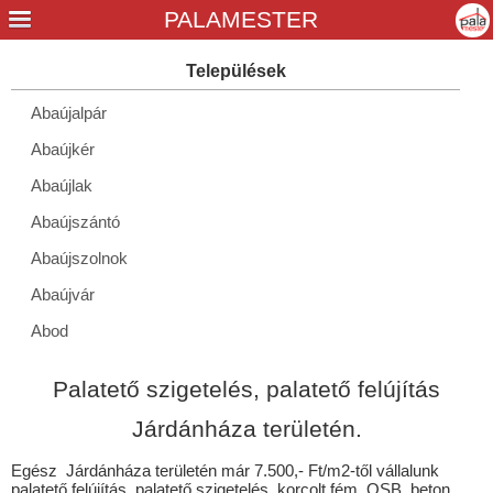
Abaújalpár
Abaújkér
Abaújlak
Abaújszántó
Abaújszolnok
Abaújvár
Abod
Aggtelek
Palatető szigetelés, palatető felújítás
Alacska
Járdánháza területén.
Alsóberecki
Egész Járdánháza területén már 7.500,- Ft/m2-től vállalunk
Alsódobsza
palatető felújítás, palatető szigetelés, korcolt fém, OSB, beton,