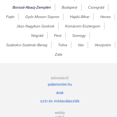
Borsod-Abaúj-Zemplén
Budapest
Csongrád
Bánréve
Fejér
Győr-Moson-Sopron
Hajdú-Bihar
Heves
Baskó
Becskeháza
Jász-Nagykun-Szolnok
Komárom-Esztergom
Bekecs
Nógrád
Pest
Somogy
Berente
Szabolcs-Szatmár-Bereg
Tolna
Vas
Veszprém
Beret
Zala
Berzék
Bodonhely
Bodony
információ
palamester.hu
Bodorfa
árak
Bodrog
szín és mintaválaszték
Bodroghalom
Bodrogkeresztúr
média