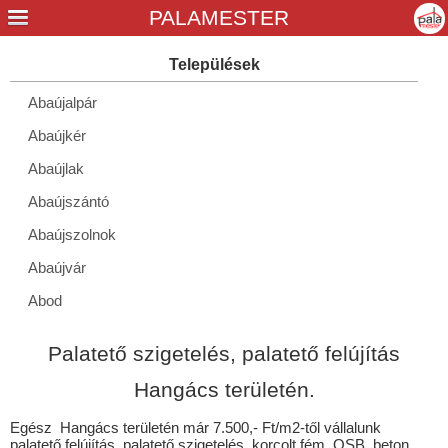
Abaújalpár
Abaújkér
Abaújlak
Abaújszántó
Abaújszolnok
Abaújvár
Abod
Aggtelek
Palatető szigetelés, palatető felújítás
Alacska
Hangács területén.
Alsóberecki
Egész Hangács területén már 7.500,- Ft/m2-től vállalunk
Alsódobsza
palatető felújítás, palatető szigetelés, korcolt fém, OSB, beton,