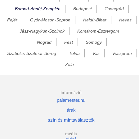
Borsod-Abaúj-Zemplén
Budapest
Csongrád
Bánréve
Fejér
Győr-Moson-Sopron
Hajdú-Bihar
Heves
Baskó
Becskeháza
Jász-Nagykun-Szolnok
Komárom-Esztergom
Bekecs
Nógrád
Pest
Somogy
Berente
Szabolcs-Szatmár-Bereg
Tolna
Vas
Veszprém
Beret
Zala
Berzék
Bodonhely
Bodony
információ
palamester.hu
Bodorfa
árak
Bodrog
szín és mintaválaszték
Bodroghalom
Bodrogkeresztúr
média