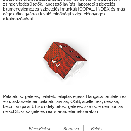
zsindelyfedésű tetők, lapostető javítás, lapostető szigetelés,
Alsógagy
bitumeneslemezes szigetelési munkáit ICOPAL, INDEX és más
cégek által gyártott kiváló minőségű szigetelőanyagok
Alsóregmec
alkalmazásával.
Alsószuha
Alsótelekes
Alsóvadász
Alsózsolca
Arka
Arló
Arnót
Ároktő
Palatető szigetelés, palatető felújítás egész Hangács területén és
vonzáskörzetében palatető javítás, OSB, acéllemez, deszka,
Aszaló
beton, síkpala, bituzsindely tetőszigetelés, szakszerűen bontás
nélkül 3D-s szigetelés reális áron, elérhető árakon
Baktakék
Balajt
Bács-Kiskun
Baranya
Békés
Bánhorváti