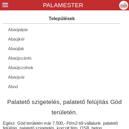
Abaújalpár
Abaújkér
Abaújlak
Abaújszántó
Abaújszolnok
Abaújvár
Abod
Aggtelek
Palatető szigetelés, palatető felújítás Göd
Alacska
területén.
Alsóberecki
Egész Göd területén már 7.500,- Ft/m2-től vállalunk palatető
Alsódobsza
felújítás, palatető szigetelés, korcolt fém, OSB, beton,