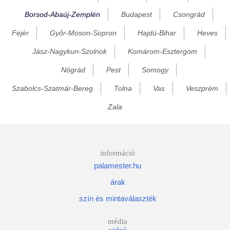
Borsod-Abaúj-Zemplén
Budapest
Csongrád
Bánréve
Fejér
Győr-Moson-Sopron
Hajdú-Bihar
Heves
Baskó
Becskeháza
Jász-Nagykun-Szolnok
Komárom-Esztergom
Bekecs
Nógrád
Pest
Somogy
Berente
Szabolcs-Szatmár-Bereg
Tolna
Vas
Veszprém
Beret
Zala
Berzék
Bodonhely
Bodony
információ
palamester.hu
Bodorfa
árak
Bodrog
szín és mintaválaszték
Bodroghalom
Bodrogkeresztúr
média