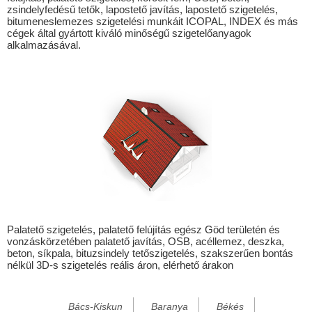
zsindelyfedésű tetők, lapostető javítás, lapostető szigetelés,
Alsógagy
bitumeneslemezes szigetelési munkáit ICOPAL, INDEX és más
cégek által gyártott kiváló minőségű szigetelőanyagok
Alsóregmec
alkalmazásával.
Alsószuha
Alsótelekes
Alsóvadász
Alsózsolca
Arka
Arló
Arnót
Ároktő
Palatető szigetelés, palatető felújítás egész Göd területén és
vonzáskörzetében palatető javítás, OSB, acéllemez, deszka,
Aszaló
beton, síkpala, bituzsindely tetőszigetelés, szakszerűen bontás
nélkül 3D-s szigetelés reális áron, elérhető árakon
Baktakék
Balajt
Bács-Kiskun
Baranya
Békés
Bánhorváti