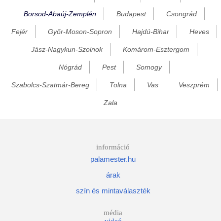
Borsod-Abaúj-Zemplén
Budapest
Csongrád
Bánréve
Fejér
Győr-Moson-Sopron
Hajdú-Bihar
Heves
Baskó
Becskeháza
Jász-Nagykun-Szolnok
Komárom-Esztergom
Bekecs
Nógrád
Pest
Somogy
Berente
Szabolcs-Szatmár-Bereg
Tolna
Vas
Veszprém
Beret
Zala
Berzék
Bodonhely
Bodony
információ
palamester.hu
Bodorfa
árak
Bodrog
szín és mintaválaszték
Bodroghalom
Bodrogkeresztúr
média