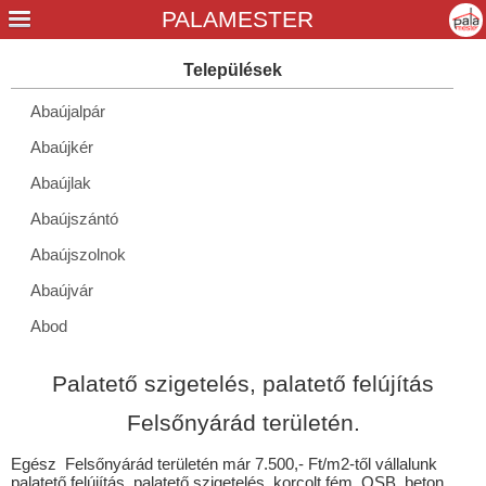
Abaújalpár
Abaújkér
Abaújlak
Abaújszántó
Abaújszolnok
Abaújvár
Abod
Aggtelek
Palatető szigetelés, palatető felújítás
Alacska
Felsőnyárád területén.
Alsóberecki
Egész Felsőnyárád területén már 7.500,- Ft/m2-től vállalunk
Alsódobsza
palatető felújítás, palatető szigetelés, korcolt fém, OSB, beton,