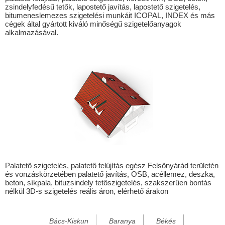
zsindelyfedésű tetők, lapostető javítás, lapostető szigetelés,
Alsógagy
bitumeneslemezes szigetelési munkáit ICOPAL, INDEX és más
cégek által gyártott kiváló minőségű szigetelőanyagok
Alsóregmec
alkalmazásával.
Alsószuha
Alsótelekes
Alsóvadász
Alsózsolca
Arka
Arló
Arnót
Ároktő
Palatető szigetelés, palatető felújítás egész Felsőnyárád területén
és vonzáskörzetében palatető javítás, OSB, acéllemez, deszka,
Aszaló
beton, síkpala, bituzsindely tetőszigetelés, szakszerűen bontás
nélkül 3D-s szigetelés reális áron, elérhető árakon
Baktakék
Balajt
Bács-Kiskun
Baranya
Békés
Bánhorváti