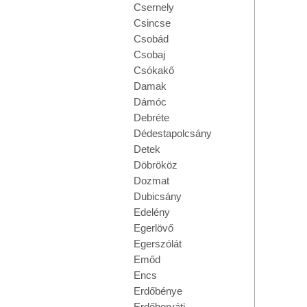
Csernely
Csincse
Csobád
Csobaj
Csókakő
Damak
Dámóc
Debréte
Dédestapolcsány
Detek
Döbrököz
Dozmat
Dubicsány
Edelény
Egerlövő
Egerszólát
Emőd
Encs
Erdőbénye
Erdőhorváti