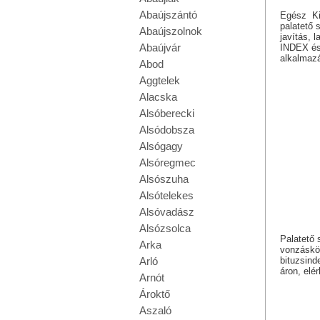
Abaújszántó
Egész Kis
palatető 
Abaújszolnok
javítás, 
Abaújvár
INDEX és 
alkalmaz
Abod
Aggtelek
Alacska
Alsóberecki
Alsódobsza
Alsógagy
Alsóregmec
Alsószuha
Alsótelekes
Alsóvadász
Alsózsolca
Palatető 
Arka
vonzáskör
bituzsind
Arló
áron, elé
Arnót
Ároktő
Aszaló