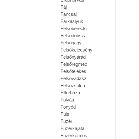
Fáj
Fancsal
Farkaslyuk
Felsőberecki
Felsődobsza
Felsőgagy
Felsőkelecsény
Felsőnyárád
Felsőregmec
Felsőtelekes
Felsővadász
Felsőzsolca
Filkeháza
Folyás
Fonyód
Füle
Füzér
Füzérkajata
Füzérkomlós