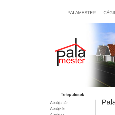
PALAMESTER
CÉGI
Pala
Abaújalpár
Abaújkér
Abaújlak