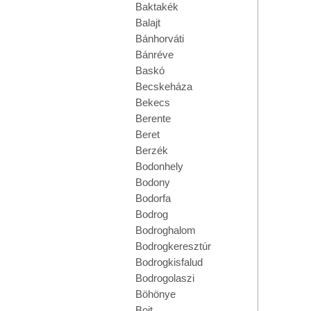
Baktakék
Balajt
Bánhorváti
Bánréve
Baskó
Becskeháza
Bekecs
Berente
Beret
Berzék
Bodonhely
Bodony
Bodorfa
Bodrog
Bodroghalom
Bodrogkeresztúr
Bodrogkisfalud
Bodrogolaszi
Böhönye
Bojt