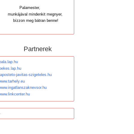
Palamester,
munkájával mindenkit megnyer,
bízzon meg bátran benne!
Partnerek
pala.lap.hu
bekes.lap.hu
laposteto-javitas-szigeteles.hu
www.tarhely.eu
www.ingatlanszaknevsor.hu
www.linkcenter.hu
-