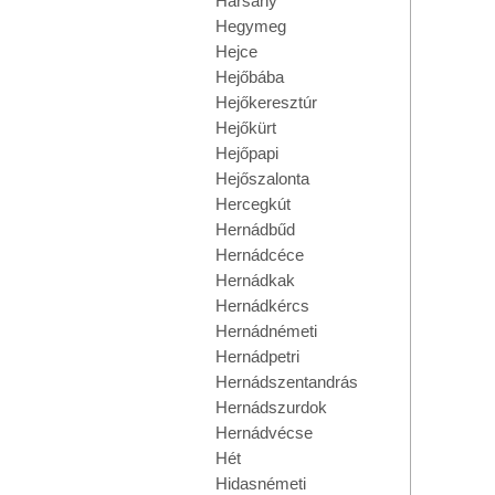
Harsány
Hegymeg
Hejce
Hejőbába
Hejőkeresztúr
Hejőkürt
Hejőpapi
Hejőszalonta
Hercegkút
Hernádbűd
Hernádcéce
Hernádkak
Hernádkércs
Hernádnémeti
Hernádpetri
Hernádszentandrás
Hernádszurdok
Hernádvécse
Hét
Hidasnémeti