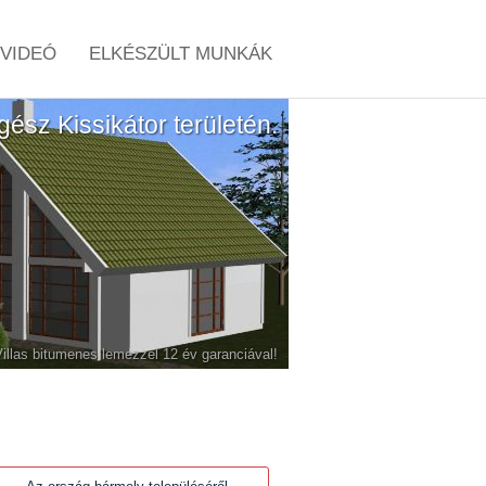
VIDEÓ
ELKÉSZÜLT MUNKÁK
egész Kissikátor területén.
-Villas bitumenes lemezzel 12 év garanciával!