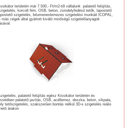
sikátor területén már 7.500,- Ft/m2-től vállalunk palatető felújítás,
szigetelés, korcolt fém, OSB, beton, zsindelyfedésű tetők, lapostető
lapostető szigetelés, bitumeneslemezes szigetelési munkáit ICOPAL,
más cégek által gyártott kiváló minőségű szigetelőanyagok
ásával.
szigetelés, palatető felújítás egész Kissikátor területén és
zetében palatető javítás, OSB, acéllemez, deszka, beton, síkpala,
ely tetőszigetelés, szakszerűen bontás nélkül 3D-s szigetelés reális
rhető árakon