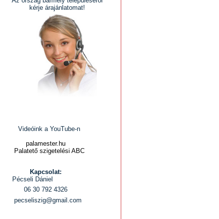
Az ország bármely településéről
kérje árajánlatomat!
Videóink a YouTube-n
palamester.hu
Palatető szigetelési ABC
Kapcsolat:
Pécseli Dániel
06 30 792 4326
pecseliszig@gmail.com