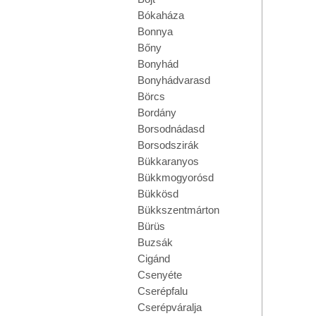
Bókaháza
Bonnya
Bőny
Bonyhád
Bonyhádvarasd
Börcs
Bordány
Borsodnádasd
Borsodszirák
Bükkaranyos
Bükkmogyorósd
Bükkösd
Bükkszentmárton
Bürüs
Buzsák
Cigánd
Csenyéte
Cserépfalu
Cserépváralja