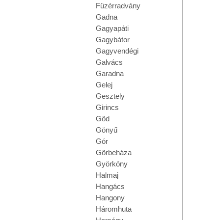
Füzérradvány
Gadna
Gagyapáti
Gagybátor
Gagyvendégi
Galvács
Garadna
Gelej
Gesztely
Girincs
Göd
Gönyű
Gór
Görbeháza
Györköny
Halmaj
Hangács
Hangony
Háromhuta