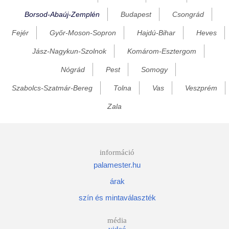
Borsod-Abaúj-Zemplén
Budapest
Csongrád
Bánréve
Fejér
Győr-Moson-Sopron
Hajdú-Bihar
Heves
Baskó
Becskeháza
Jász-Nagykun-Szolnok
Komárom-Esztergom
Bekecs
Nógrád
Pest
Somogy
Berente
Szabolcs-Szatmár-Bereg
Tolna
Vas
Veszprém
Beret
Zala
Berzék
Bodonhely
Bodony
információ
palamester.hu
Bodorfa
árak
Bodrog
szín és mintaválaszték
Bodroghalom
Bodrogkeresztúr
média