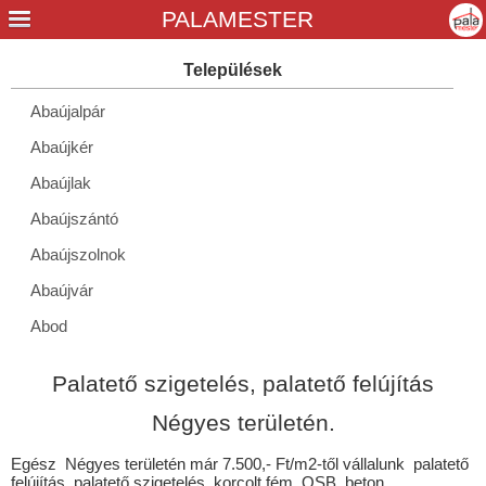
Abaújalpár
Abaújkér
Abaújlak
Abaújszántó
Abaújszolnok
Abaújvár
Abod
Aggtelek
Palatető szigetelés, palatető felújítás
Alacska
Négyes területén.
Alsóberecki
Egész Négyes területén már 7.500,- Ft/m2-től vállalunk palatető
Alsódobsza
felújítás, palatető szigetelés, korcolt fém, OSB, beton,