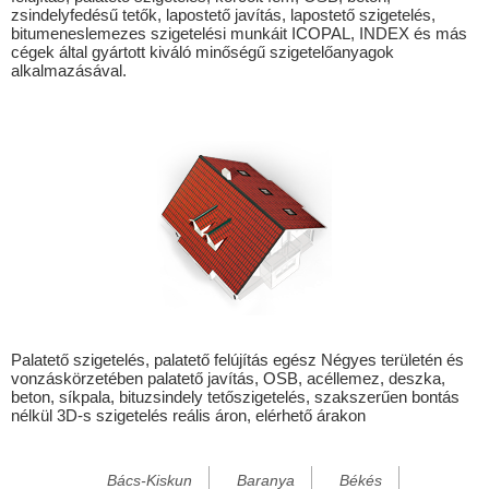
zsindelyfedésű tetők, lapostető javítás, lapostető szigetelés,
Alsógagy
bitumeneslemezes szigetelési munkáit ICOPAL, INDEX és más
cégek által gyártott kiváló minőségű szigetelőanyagok
Alsóregmec
alkalmazásával.
Alsószuha
Alsótelekes
Alsóvadász
Alsózsolca
Arka
Arló
Arnót
Ároktő
Palatető szigetelés, palatető felújítás egész Négyes területén és
vonzáskörzetében palatető javítás, OSB, acéllemez, deszka,
Aszaló
beton, síkpala, bituzsindely tetőszigetelés, szakszerűen bontás
nélkül 3D-s szigetelés reális áron, elérhető árakon
Baktakék
Balajt
Bács-Kiskun
Baranya
Békés
Bánhorváti