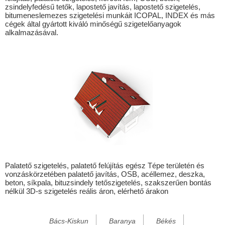
zsindelyfedésű tetők, lapostető javítás, lapostető szigetelés,
Biharnagybajom
bitumeneslemezes szigetelési munkáit ICOPAL, INDEX és más
cégek által gyártott kiváló minőségű szigetelőanyagok
Bihartorda
alkalmazásával.
Bócsa
Bogádmindszent
Csonkamindszent
Darvas
Debrecen
Derecske
Ebes
Egyek
Palatető szigetelés, palatető felújítás egész Tépe területén és
vonzáskörzetében palatető javítás, OSB, acéllemez, deszka,
Esztár
beton, síkpala, bituzsindely tetőszigetelés, szakszerűen bontás
nélkül 3D-s szigetelés reális áron, elérhető árakon
Földeák
Forró
Bács-Kiskun
Baranya
Békés
Fülesd