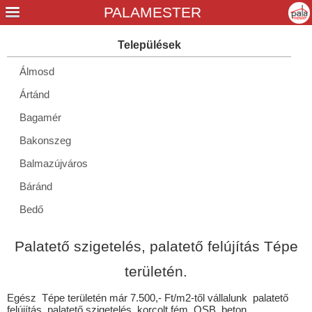
Álmosd
Ártánd
Bagamér
Bakonszeg
Balmazújváros
Báránd
Bedő
Berekböszörmény
Palatető szigetelés, palatető felújítás Tépe
Berettyóújfalu
területén.
Bihardancsháza
Egész Tépe területén már 7.500,- Ft/m2-től vállalunk palatető
Biharkeresztes
felújítás, palatető szigetelés, korcolt fém, OSB, beton,