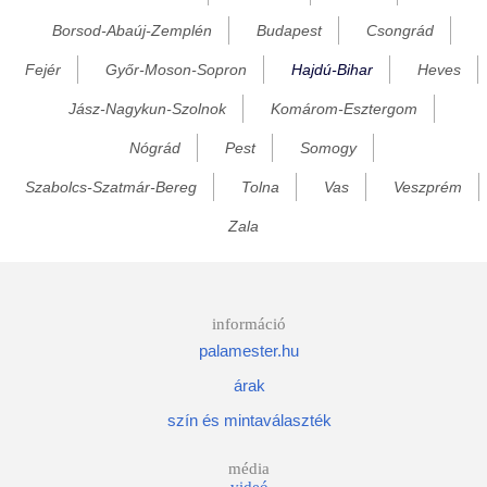
Borsod-Abaúj-Zemplén
Budapest
Csongrád
Fülöpháza
Fejér
Győr-Moson-Sopron
Hajdú-Bihar
Heves
Gáborján
Görcsönydoboka
Jász-Nagykun-Szolnok
Komárom-Esztergom
Hajdúbagos
Nógrád
Pest
Somogy
Hajdúböszörmény
Szabolcs-Szatmár-Bereg
Tolna
Vas
Veszprém
Hajdúdorog
Zala
Hajdúhadház
Hajdúnánás
Hajdúsámson
információ
palamester.hu
Hajdúszoboszló
árak
Hajdúszovát
szín és mintaválaszték
Hencida
Hort
média