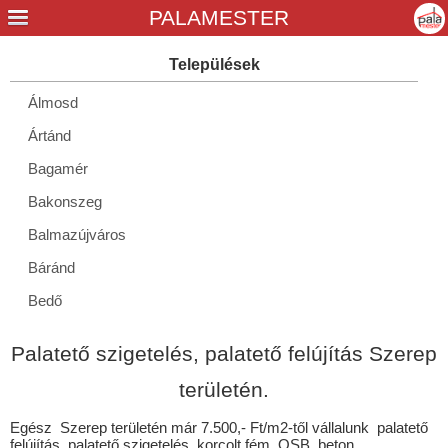
Álmosd
Ártánd
Bagamér
Bakonszeg
Balmazújváros
Báránd
Bedő
Berekböszörmény
Palatető szigetelés, palatető felújítás Szerep
Berettyóújfalu
területén.
Bihardancsháza
Egész Szerep területén már 7.500,- Ft/m2-től vállalunk palatető
Biharkeresztes
felújítás, palatető szigetelés, korcolt fém, OSB, beton,