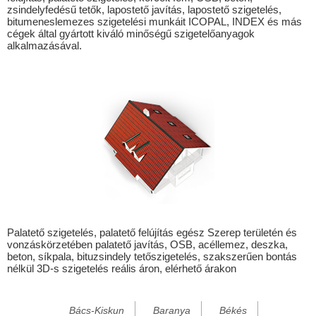
zsindelyfedésű tetők, lapostető javítás, lapostető szigetelés,
Biharnagybajom
bitumeneslemezes szigetelési munkáit ICOPAL, INDEX és más
cégek által gyártott kiváló minőségű szigetelőanyagok
Bihartorda
alkalmazásával.
Bócsa
Bogádmindszent
Csonkamindszent
Darvas
Debrecen
Derecske
Ebes
Egyek
Palatető szigetelés, palatető felújítás egész Szerep területén és
vonzáskörzetében palatető javítás, OSB, acéllemez, deszka,
Esztár
beton, síkpala, bituzsindely tetőszigetelés, szakszerűen bontás
nélkül 3D-s szigetelés reális áron, elérhető árakon
Földeák
Forró
Bács-Kiskun
Baranya
Békés
Fülesd