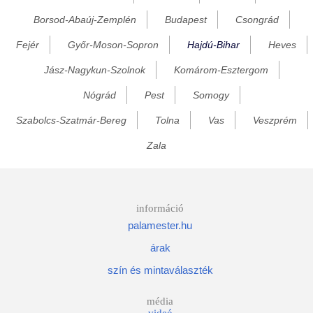
Borsod-Abaúj-Zemplén
Budapest
Csongrád
Fülöpháza
Fejér
Győr-Moson-Sopron
Hajdú-Bihar
Heves
Gáborján
Görcsönydoboka
Jász-Nagykun-Szolnok
Komárom-Esztergom
Hajdúbagos
Nógrád
Pest
Somogy
Hajdúböszörmény
Szabolcs-Szatmár-Bereg
Tolna
Vas
Veszprém
Hajdúdorog
Zala
Hajdúhadház
Hajdúnánás
Hajdúsámson
információ
palamester.hu
Hajdúszoboszló
árak
Hajdúszovát
szín és mintaválaszték
Hencida
Hort
média