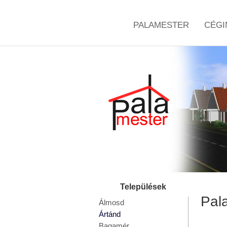
PALAMESTER
CÉGI
Pala
Álmosd
Ártánd
Bagamér