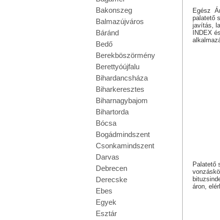
Bakonszeg
Egész Árt
palatető 
Balmazújváros
javítás, 
Báránd
INDEX és 
alkalmaz
Bedő
Berekböszörmény
Berettyóújfalu
Bihardancsháza
Biharkeresztes
Biharnagybajom
Bihartorda
Bócsa
Bogádmindszent
Csonkamindszent
Darvas
Palatető 
Debrecen
vonzáskör
bituzsind
Derecske
áron, elé
Ebes
Egyek
Esztár