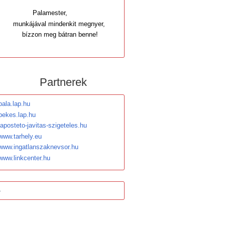
Palamester,
munkájával mindenkit megnyer,
bízzon meg bátran benne!
Partnerek
pala.lap.hu
bekes.lap.hu
laposteto-javitas-szigeteles.hu
www.tarhely.eu
www.ingatlanszaknevsor.hu
www.linkcenter.hu
-