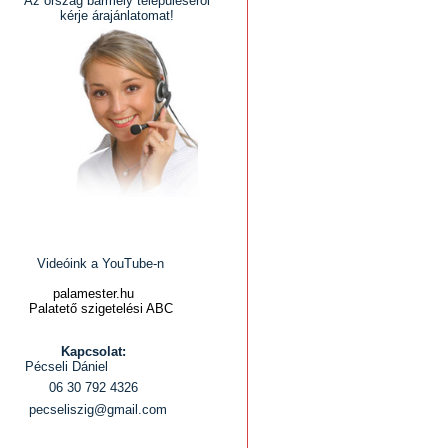
Az ország bármely településéről
kérje árajánlatomat!
Videóink a YouTube-n
palamester.hu
Palatető szigetelési ABC
Kapcsolat:
Pécseli Dániel
06 30 792 4326
pecseliszig@gmail.com