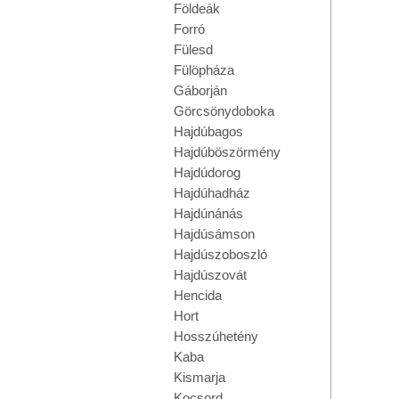
Földeák
Forró
Fülesd
Fülöpháza
Gáborján
Görcsönydoboka
Hajdúbagos
Hajdúböszörmény
Hajdúdorog
Hajdúhadház
Hajdúnánás
Hajdúsámson
Hajdúszoboszló
Hajdúszovát
Hencida
Hort
Hosszúhetény
Kaba
Kismarja
Kocsord