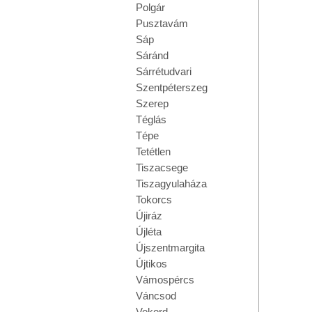
Polgár
Pusztavám
Sáp
Sáránd
Sárrétudvari
Szentpéterszeg
Szerep
Téglás
Tépe
Tetétlen
Tiszacsege
Tiszagyulaháza
Tokorcs
Újiráz
Újléta
Újszentmargita
Újtikos
Vámospércs
Váncsod
Vekerd