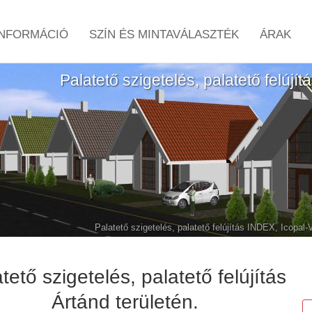
NFORMÁCIÓ
SZÍN ÉS MINTAVÁLASZTÉK
ÁRAK
Palatető szigetelés, palatető felújí
Palatető szigetelés, palatető felújítás INDEX, Icopal
tető szigetelés, palatető felújítás
Ártánd területén.