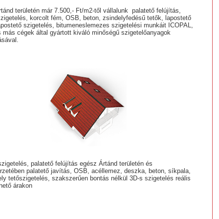
ánd területén már 7.500,- Ft/m2-től vállalunk palatető felújítás,
szigetelés, korcolt fém, OSB, beton, zsindelyfedésű tetők, lapostető
lapostető szigetelés, bitumeneslemezes szigetelési munkáit ICOPAL,
más cégek által gyártott kiváló minőségű szigetelőanyagok
ásával.
szigetelés, palatető felújítás egész Ártánd területén és
zetében palatető javítás, OSB, acéllemez, deszka, beton, síkpala,
ely tetőszigetelés, szakszerűen bontás nélkül 3D-s szigetelés reális
rhető árakon