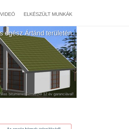
VIDEÓ
ELKÉSZÜLT MUNKÁK
tás egész Ártánd területén.
-Villas bitumenes lemezzel 12 év garanciával!