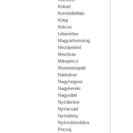
Kokad
Komlódtótfalu
Kótaj
Kötcse
Létavértes
Magyarhomorog
Mezőpeterd
Mezősas
Mikepércs
Monostorapáti
Nádudvar
Nagyhegyes
Nagykereki
Nagyrábé
Nyírábrány
Nyíracsád
Nyíradony
Nyírmártonfalva
Pocsaj