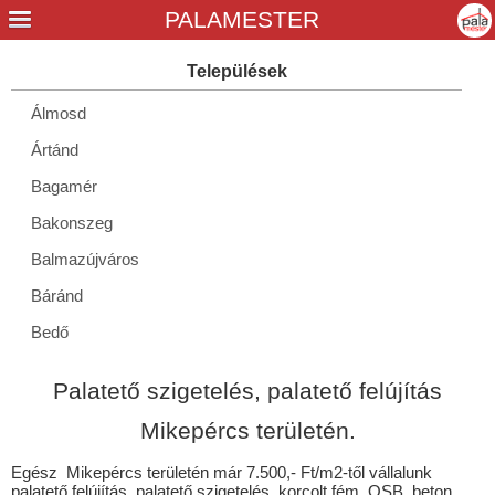
Álmosd
Ártánd
Bagamér
Bakonszeg
Balmazújváros
Báránd
Bedő
Berekböszörmény
Palatető szigetelés, palatető felújítás
Berettyóújfalu
Mikepércs területén.
Bihardancsháza
Egész Mikepércs területén már 7.500,- Ft/m2-től vállalunk
Biharkeresztes
palatető felújítás, palatető szigetelés, korcolt fém, OSB, beton,