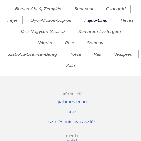
Borsod-Abaúj-Zemplén
Budapest
Csongrád
Fülöpháza
Fejér
Győr-Moson-Sopron
Hajdú-Bihar
Heves
Gáborján
Görcsönydoboka
Jász-Nagykun-Szolnok
Komárom-Esztergom
Hajdúbagos
Nógrád
Pest
Somogy
Hajdúböszörmény
Szabolcs-Szatmár-Bereg
Tolna
Vas
Veszprém
Hajdúdorog
Zala
Hajdúhadház
Hajdúnánás
Hajdúsámson
információ
palamester.hu
Hajdúszoboszló
árak
Hajdúszovát
szín és mintaválaszték
Hencida
Hort
média