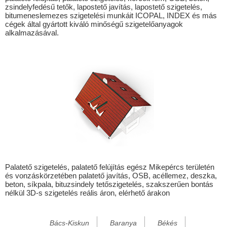
zsindelyfedésű tetők, lapostető javítás, lapostető szigetelés,
Biharnagybajom
bitumeneslemezes szigetelési munkáit ICOPAL, INDEX és más
cégek által gyártott kiváló minőségű szigetelőanyagok
Bihartorda
alkalmazásával.
Bócsa
Bogádmindszent
Csonkamindszent
Darvas
Debrecen
Derecske
Ebes
Egyek
Palatető szigetelés, palatető felújítás egész Mikepércs területén
és vonzáskörzetében palatető javítás, OSB, acéllemez, deszka,
Esztár
beton, síkpala, bituzsindely tetőszigetelés, szakszerűen bontás
nélkül 3D-s szigetelés reális áron, elérhető árakon
Földeák
Forró
Bács-Kiskun
Baranya
Békés
Fülesd