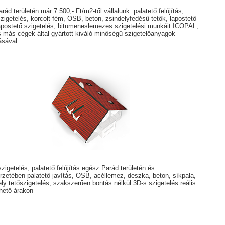
ád területén már 7.500,- Ft/m2-től vállalunk palatető felújítás,
szigetelés, korcolt fém, OSB, beton, zsindelyfedésű tetők, lapostető
lapostető szigetelés, bitumeneslemezes szigetelési munkáit ICOPAL,
más cégek által gyártott kiváló minőségű szigetelőanyagok
ásával.
szigetelés, palatető felújítás egész Parád területén és
zetében palatető javítás, OSB, acéllemez, deszka, beton, síkpala,
ely tetőszigetelés, szakszerűen bontás nélkül 3D-s szigetelés reális
rhető árakon