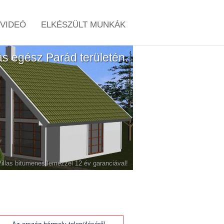
VIDEÓ
ELKÉSZÜLT MUNKÁK
tás egész Parád területén.
-Villas bitumenes lemezzel 12 év garanciával!