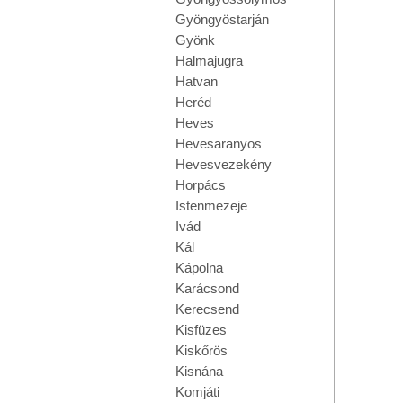
Gyöngyöstarján
Gyönk
Halmajugra
Hatvan
Heréd
Heves
Hevesaranyos
Hevesvezekény
Horpács
Istenmezeje
Ivád
Kál
Kápolna
Karácsond
Kerecsend
Kisfüzes
Kiskőrös
Kisnána
Komjáti