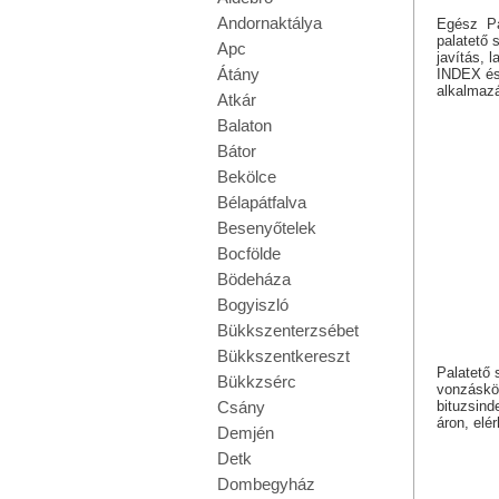
Andornaktálya
Egész Par
palatető 
Apc
javítás, 
Átány
INDEX és 
alkalmaz
Atkár
Balaton
Bátor
Bekölce
Bélapátfalva
Besenyőtelek
Bocfölde
Bödeháza
Bogyiszló
Bükkszenterzsébet
Bükkszentkereszt
Palatető 
Bükkzsérc
vonzáskör
bituzsind
Csány
áron, elé
Demjén
Detk
Dombegyház