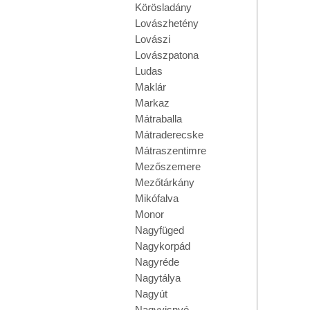
Körösladány
Lovászhetény
Lovászi
Lovászpatona
Ludas
Maklár
Markaz
Mátraballa
Mátraderecske
Mátraszentimre
Mezőszemere
Mezőtárkány
Mikófalva
Monor
Nagyfüged
Nagykorpád
Nagyréde
Nagytálya
Nagyút
Nagyvisnyó