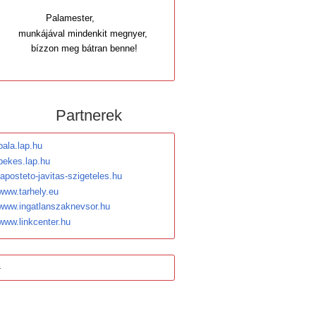
Palamester,
munkájával mindenkit megnyer,
bízzon meg bátran benne!
Partnerek
pala.lap.hu
bekes.lap.hu
laposteto-javitas-szigeteles.hu
www.tarhely.eu
www.ingatlanszaknevsor.hu
www.linkcenter.hu
-