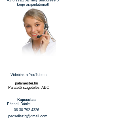
Az ország bármely településéről
kérje árajánlatomat!
Videóink a YouTube-n
palamester.hu
Palatető szigetelési ABC
Kapcsolat:
Pécseli Dániel
06 30 792 4326
pecseliszig@gmail.com