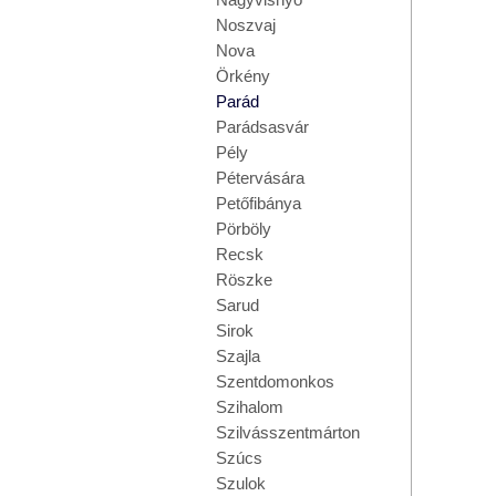
Noszvaj
Nova
Örkény
Parád
Parádsasvár
Pély
Pétervására
Petőfibánya
Pörböly
Recsk
Röszke
Sarud
Sirok
Szajla
Szentdomonkos
Szihalom
Szilvásszentmárton
Szúcs
Szulok