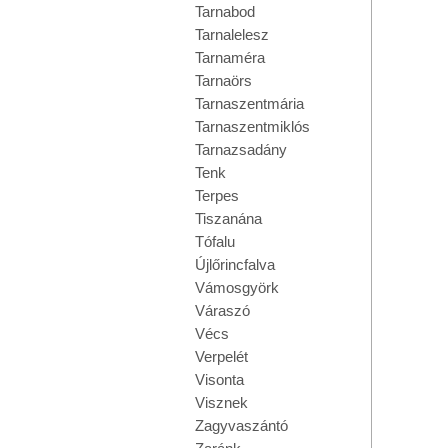
Tarnabod
Tarnalelesz
Tarnaméra
Tarnaörs
Tarnaszentmária
Tarnaszentmiklós
Tarnazsadány
Tenk
Terpes
Tiszanána
Tófalu
Újlőrincfalva
Vámosgyörk
Váraszó
Vécs
Verpelét
Visonta
Visznek
Zagyvaszántó