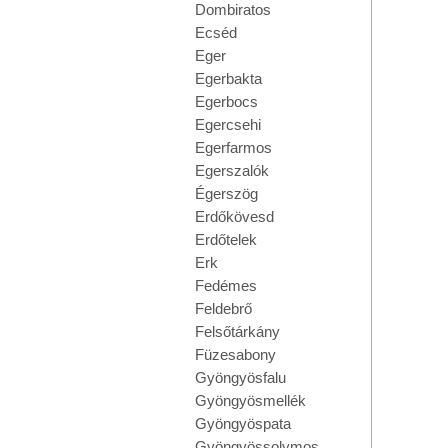
Dombiratos
Ecséd
Eger
Egerbakta
Egerbocs
Egercsehi
Egerfarmos
Egerszalók
Égerszög
Erdőkövesd
Erdőtelek
Erk
Fedémes
Feldebrő
Felsőtárkány
Füzesabony
Gyöngyösfalu
Gyöngyösmellék
Gyöngyöspata
Gyöngyössolymos