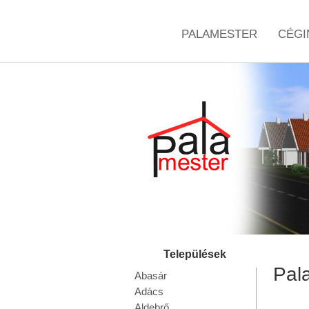
PALAMESTER
CÉGI
Pala
Abasár
Adács
Aldebrő