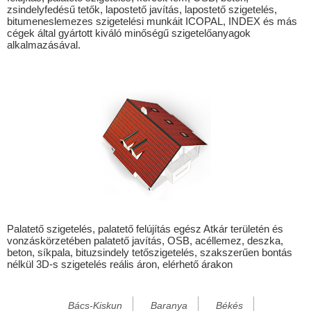
zsindelyfedésű tetők, lapostető javítás, lapostető szigetelés,
Besenyőtelek
bitumeneslemezes szigetelési munkáit ICOPAL, INDEX és más
cégek által gyártott kiváló minőségű szigetelőanyagok
Bocfölde
alkalmazásával.
Bödeháza
Bogyiszló
Bükkszenterzsébet
Bükkszentkereszt
Bükkzsérc
Csány
Demjén
Detk
Palatető szigetelés, palatető felújítás egész Atkár területén és
vonzáskörzetében palatető javítás, OSB, acéllemez, deszka,
Dombegyház
beton, síkpala, bituzsindely tetőszigetelés, szakszerűen bontás
nélkül 3D-s szigetelés reális áron, elérhető árakon
Dombiratos
Ecséd
Bács-Kiskun
Baranya
Békés
Eger