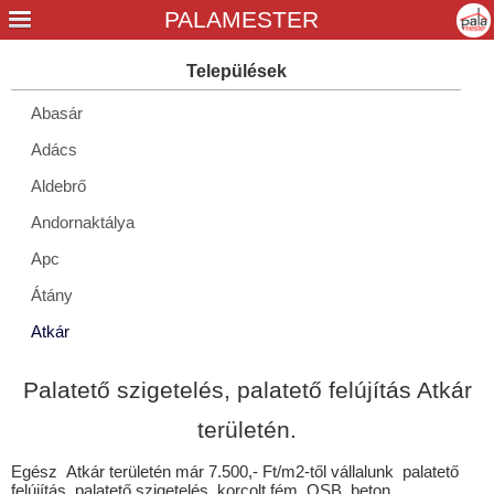
Abasár
Adács
Aldebrő
Andornaktálya
Apc
Átány
Atkár
Balaton
Palatető szigetelés, palatető felújítás Atkár
Bátor
területén.
Bekölce
Egész Atkár területén már 7.500,- Ft/m2-től vállalunk palatető
Bélapátfalva
felújítás, palatető szigetelés, korcolt fém, OSB, beton,