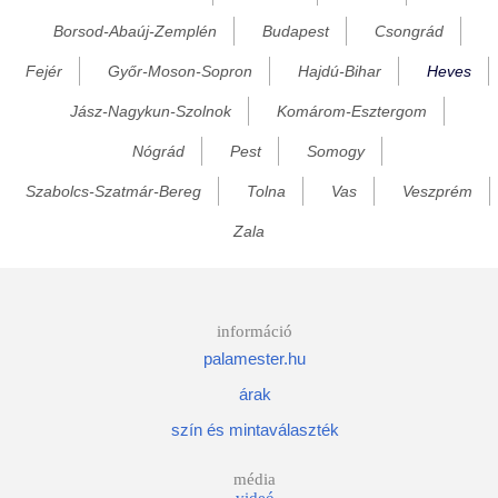
Borsod-Abaúj-Zemplén
Budapest
Csongrád
Egerbakta
Fejér
Győr-Moson-Sopron
Hajdú-Bihar
Heves
Egerbocs
Egercsehi
Jász-Nagykun-Szolnok
Komárom-Esztergom
Egerfarmos
Nógrád
Pest
Somogy
Egerszalók
Szabolcs-Szatmár-Bereg
Tolna
Vas
Veszprém
Égerszög
Zala
Erdőkövesd
Erdőtelek
Erk
információ
palamester.hu
Fedémes
árak
Feldebrő
szín és mintaválaszték
Felsőtárkány
Füzesabony
média