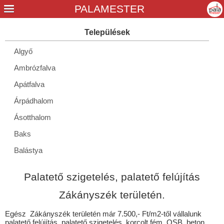
Algyő
Ambrózfalva
Apátfalva
Árpádhalom
Ásotthalom
Baks
Balástya
Boldva
Palatető szigetelés, palatető felújítás
Csanádalberti
Zákányszék területén.
Csanádpalota
Egész Zákányszék területén már 7.500,- Ft/m2-től vállalunk
Csanytelek
palatető felújítás, palatető szigetelés, korcolt fém, OSB, beton,