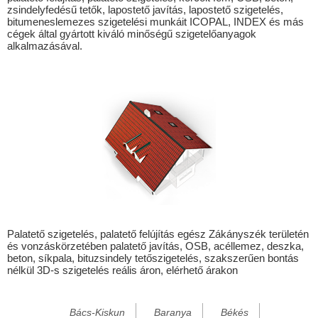
zsindelyfedésű tetők, lapostető javítás, lapostető szigetelés,
Csengele
bitumeneslemezes szigetelési munkáit ICOPAL, INDEX és más
cégek által gyártott kiváló minőségű szigetelőanyagok
Csólyospálos
alkalmazásával.
Csoma
Derekegyház
Deszk
Döbröce
Dobronhegy
Eperjes
Fábiánsebestyén
Felgyő
Palatető szigetelés, palatető felújítás egész Zákányszék területén
és vonzáskörzetében palatető javítás, OSB, acéllemez, deszka,
Ferencszállás
beton, síkpala, bituzsindely tetőszigetelés, szakszerűen bontás
nélkül 3D-s szigetelés reális áron, elérhető árakon
Főnyed
Forráskút
Bács-Kiskun
Baranya
Békés
Hódmezővásárhely