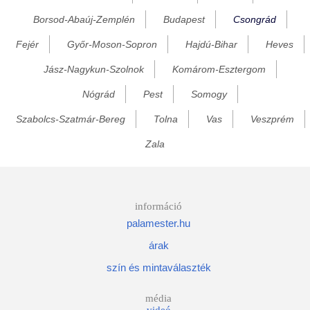
Borsod-Abaúj-Zemplén
Budapest
Csongrád
Királyhegyes
Fejér
Győr-Moson-Sopron
Hajdú-Bihar
Heves
Kistelek
Kiszombor
Jász-Nagykun-Szolnok
Komárom-Esztergom
Klárafalva
Nógrád
Pest
Somogy
Kozármisleny
Szabolcs-Szatmár-Bereg
Tolna
Vas
Veszprém
Kurityán
Zala
Magyarcsanád
Makó
Maroslele
információ
palamester.hu
Mártély
árak
Mindszent
szín és mintaválaszték
Mórágy
Nagyér
média