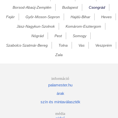
Borsod-Abaúj-Zemplén
Budapest
Csongrád
Királyhegyes
Fejér
Győr-Moson-Sopron
Hajdú-Bihar
Heves
Kistelek
Kiszombor
Jász-Nagykun-Szolnok
Komárom-Esztergom
Klárafalva
Nógrád
Pest
Somogy
Kozármisleny
Szabolcs-Szatmár-Bereg
Tolna
Vas
Veszprém
Kurityán
Zala
Magyarcsanád
Makó
Maroslele
információ
palamester.hu
Mártély
árak
Mindszent
szín és mintaválaszték
Mórágy
Nagyér
média