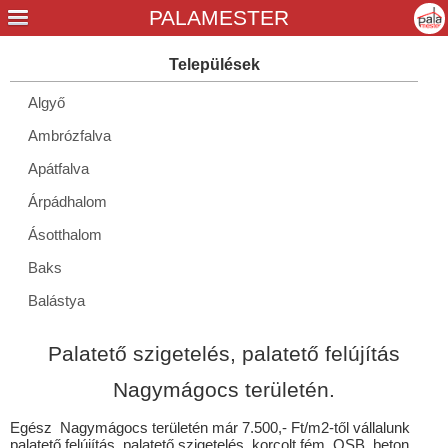
Algyő
Ambrózfalva
Apátfalva
Árpádhalom
Ásotthalom
Baks
Balástya
Boldva
Palatető szigetelés, palatető felújítás
Csanádalberti
Nagymágocs területén.
Csanádpalota
Egész Nagymágocs területén már 7.500,- Ft/m2-től vállalunk
Csanytelek
palatető felújítás, palatető szigetelés, korcolt fém, OSB, beton,