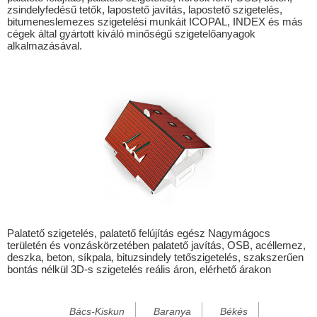
zsindelyfedésű tetők, lapostető javítás, lapostető szigetelés,
Csengele
bitumeneslemezes szigetelési munkáit ICOPAL, INDEX és más
cégek által gyártott kiváló minőségű szigetelőanyagok
Csólyospálos
alkalmazásával.
Csoma
Derekegyház
Deszk
Döbröce
Dobronhegy
Eperjes
Fábiánsebestyén
Felgyő
Palatető szigetelés, palatető felújítás egész Nagymágocs
területén és vonzáskörzetében palatető javítás, OSB, acéllemez,
Ferencszállás
deszka, beton, síkpala, bituzsindely tetőszigetelés, szakszerűen
bontás nélkül 3D-s szigetelés reális áron, elérhető árakon
Főnyed
Forráskút
Bács-Kiskun
Baranya
Békés
Hódmezővásárhely