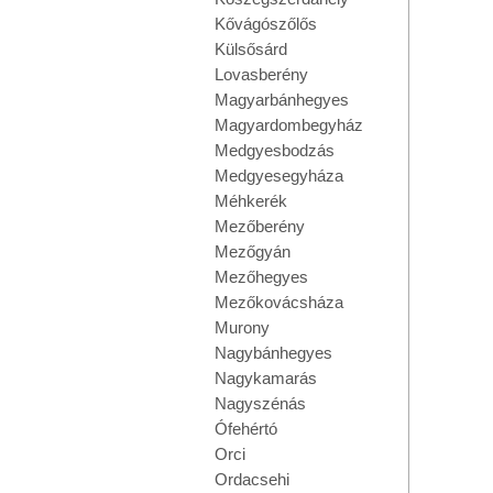
Kővágószőlős
Külsősárd
Lovasberény
Magyarbánhegyes
Magyardombegyház
Medgyesbodzás
Medgyesegyháza
Méhkerék
Mezőberény
Mezőgyán
Mezőhegyes
Mezőkovácsháza
Murony
Nagybánhegyes
Nagykamarás
Nagyszénás
Ófehértó
Orci
Ordacsehi