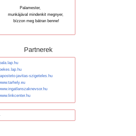
Palamester,
munkájával mindenkit megnyer,
bízzon meg bátran benne!
Partnerek
pala.lap.hu
bekes.lap.hu
laposteto-javitas-szigeteles.hu
www.tarhely.eu
www.ingatlanszaknevsor.hu
www.linkcenter.hu
-