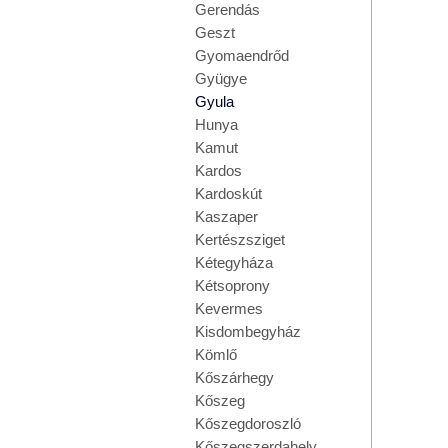
Gerendás
Geszt
Gyomaendrőd
Gyügye
Gyula
Hunya
Kamut
Kardos
Kardoskút
Kaszaper
Kertészsziget
Kétegyháza
Kétsoprony
Kevermes
Kisdombegyház
Kömlő
Kőszárhegy
Kőszeg
Kőszegdoroszló
Kőszegszerdahely