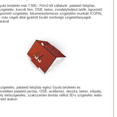
la területén már 7.500,- Ft/m2-től vállalunk palatető felújítás,
szigetelés, korcolt fém, OSB, beton, zsindelyfedésű tetők, lapostető
lapostető szigetelés, bitumeneslemezes szigetelési munkáit ICOPAL,
más cégek által gyártott kiváló minőségű szigetelőanyagok
ásával.
szigetelés, palatető felújítás egész Gyula területén és
zetében palatető javítás, OSB, acéllemez, deszka, beton, síkpala,
ely tetőszigetelés, szakszerűen bontás nélkül 3D-s szigetelés reális
rhető árakon