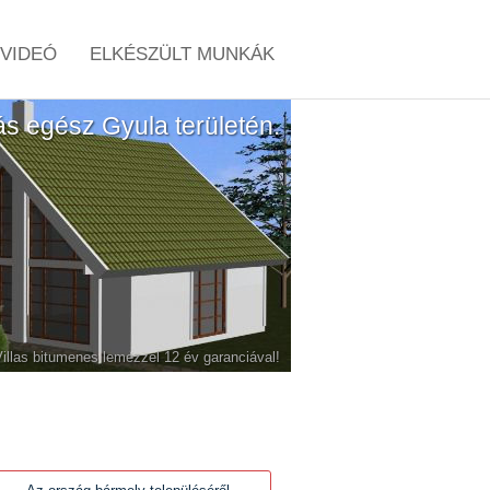
VIDEÓ
ELKÉSZÜLT MUNKÁK
tás egész Gyula területén.
-Villas bitumenes lemezzel 12 év garanciával!