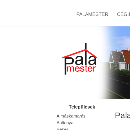
PALAMESTER
CÉGI
Pala
Almáskamarás
Battonya
Békés