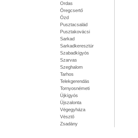
Ordas
Öregcsertő
Ózd
Pusztacsalád
Pusztakovácsi
Sarkad
Sarkadkeresztúr
Szabadkígyós
Szarvas
Szeghalom
Tarhos
Telekgerendás
Tornyosnémeti
Újkígyós
Újszalonta
Végegyháza
Vésztő
Zsadány