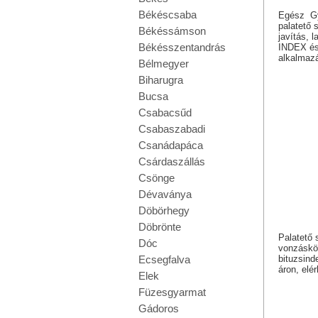
Békéscsaba
Egész Gyu
palatető 
Békéssámson
javítás, 
Békésszentandrás
INDEX és 
alkalmaz
Bélmegyer
Biharugra
Bucsa
Csabacsűd
Csabaszabadi
Csanádapáca
Csárdaszállás
Csönge
Dévaványa
Döbörhegy
Döbrönte
Palatető 
Dóc
vonzáskör
bituzsind
Ecsegfalva
áron, elé
Elek
Füzesgyarmat
Gádoros