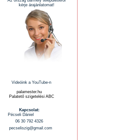
Az ország bármely településéről
kérje árajánlatomat!
Videóink a YouTube-n
palamester.hu
Palatető szigetelési ABC
Kapcsolat:
Pécseli Dániel
06 30 792 4326
pecseliszig@gmail.com