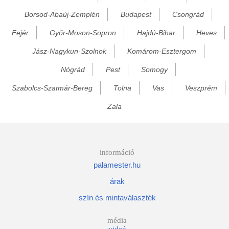
Borsod-Abaúj-Zemplén
Budapest
Csongrád
Gyügye
Fejér
Győr-Moson-Sopron
Hajdú-Bihar
Heves
Gyula
Hunya
Jász-Nagykun-Szolnok
Komárom-Esztergom
Kamut
Nógrád
Pest
Somogy
Kardos
Szabolcs-Szatmár-Bereg
Tolna
Vas
Veszprém
Kardoskút
Zala
Kaszaper
Kertészsziget
Kétegyháza
információ
palamester.hu
Kétsoprony
árak
Kevermes
szín és mintaválaszték
Kisdombegyház
Kömlő
média