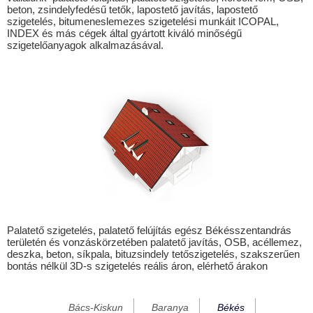
beton, zsindelyfedésű tetők, lapostető javítás, lapostető
Csanádapáca
szigetelés, bitumeneslemezes szigetelési munkáit ICOPAL,
INDEX és más cégek által gyártott kiváló minőségű
Csárdaszállás
szigetelőanyagok alkalmazásával.
Csönge
Dévaványa
Döbörhegy
Döbrönte
Dóc
Ecsegfalva
Elek
Füzesgyarmat
Palatető szigetelés, palatető felújítás egész Békésszentandrás
területén és vonzáskörzetében palatető javítás, OSB, acéllemez,
Gádoros
deszka, beton, síkpala, bituzsindely tetőszigetelés, szakszerűen
bontás nélkül 3D-s szigetelés reális áron, elérhető árakon
Gerendás
Geszt
Bács-Kiskun
Baranya
Békés
Gyomaendrőd