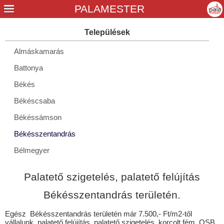
Almáskamarás
Battonya
Békés
Békéscsaba
Békéssámson
Békésszentandrás
Bélmegyer
Biharugra
Palatető szigetelés, palatető felújítás
Bucsa
Békésszentandrás területén.
Csabacsűd
Egész Békésszentandrás területén már 7.500,- Ft/m2-től
Csabaszabadi
vállalunk palatető felújítás, palatető szigetelés, korcolt fém, OSB,