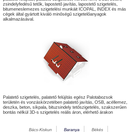
zsindelyfedésű tetők, lapostető javítás, lapostető szigetelés,
Babarcszőlős
bitumeneslemezes szigetelési munkáit ICOPAL, INDEX és más
cégek által gyártott kiváló minőségű szigetelőanyagok
Bakóca
alkalmazásával.
Bakonya
Baksa
Bánfa
Bár
Baranyahidvég
Baranyajenő
Baranyaszentgyörgy
Basal
Palatető szigetelés, palatető felújítás egész Palotabozsok
területén és vonzáskörzetében palatető javítás, OSB, acéllemez,
Belvárdgyula
deszka, beton, síkpala, bituzsindely tetőszigetelés, szakszerűen
bontás nélkül 3D-s szigetelés reális áron, elérhető árakon
Beremend
Berkesd
Bács-Kiskun
Baranya
Békés
Besence