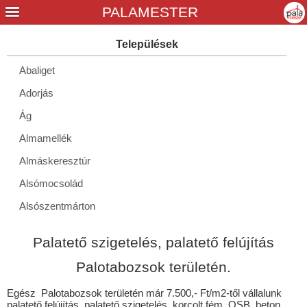
Abaliget
Adorjás
Ág
Almamellék
Almáskeresztúr
Alsómocsolád
Alsószentmárton
Apátvarasd
Palatető szigetelés, palatető felújítás
Aranyosgadány
Palotabozsok területén.
Áta
Egész Palotabozsok területén már 7.500,- Ft/m2-től vállalunk
Babarc
palatető felújítás, palatető szigetelés, korcolt fém, OSB, beton,