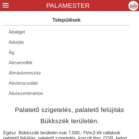
Abaliget
Adorjás
Ág
Almamellék
Almáskeresztúr
Alsómocsolád
Alsószentmárton
Apátvarasd
Palatető szigetelés, palatető felújítás
Aranyosgadány
Bükkszék területén.
Áta
Egész Bükkszék területén már 7.500,- Ft/m2-től vállalunk
Babarc
palatető felújítás, palatető szigetelés, korcolt fém, OSB, beton,