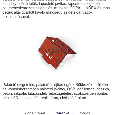
zsindelyfedésű tetők, lapostető javítás, lapostető szigetelés,
Babarcszőlős
bitumeneslemezes szigetelési munkáit ICOPAL, INDEX és más
cégek által gyártott kiváló minőségű szigetelőanyagok
Bakóca
alkalmazásával.
Bakonya
Baksa
Bánfa
Bár
Baranyahidvég
Baranyajenő
Baranyaszentgyörgy
Basal
Palatető szigetelés, palatető felújítás egész Bükkszék területén
és vonzáskörzetében palatető javítás, OSB, acéllemez, deszka,
Belvárdgyula
beton, síkpala, bituzsindely tetőszigetelés, szakszerűen bontás
nélkül 3D-s szigetelés reális áron, elérhető árakon
Beremend
Berkesd
Bács-Kiskun
Baranya
Békés
Besence