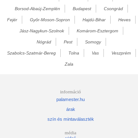
Borsod-Abaúj-Zemplén
Budapest
Csongrád
Bezedek
Fejér
Győr-Moson-Sopron
Hajdú-Bihar
Heves
Bicsérd
Bikal
Jász-Nagykun-Szolnok
Komárom-Esztergom
Birján
Nógrád
Pest
Somogy
Bisse
Szabolcs-Szatmár-Bereg
Tolna
Vas
Veszprém
Bocska
Zala
Bodajk
Bódvalenke
Bódvarákó
információ
palamester.hu
Bódvaszilas
árak
Bogyoszló
szín és mintaválaszték
Bokor
Bolhó
média