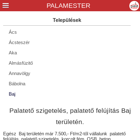
Ács
Ácsteszér
Aka
Almásfüzitő
Annavölgy
Bábolna
Baj
Bajna
Palatető szigetelés, palatető felújítás Baj
Bajót
területén.
Bakonybánk
Egész Baj területén már 7.500,- Ft/m2-től vállalunk palatető
Bakonysárkány
felújítás, palatető szigetelés, korcolt fém, OSB, beton,