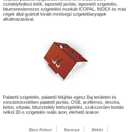
zsindelyfedésű tetők, lapostető javítás, lapostető szigetelés,
Bakonyszombathely
bitumeneslemezes szigetelési munkáit ICOPAL, INDEX és más
cégek által gyártott kiváló minőségű szigetelőanyagok
Bana
alkalmazásával.
Bársonyos
Bögöt
Császár
Csatka
Csém
Csép
Csökmő
Dad
Palatető szigetelés, palatető felújítás egész Baj területén és
vonzáskörzetében palatető javítás, OSB, acéllemez, deszka,
Dág
beton, síkpala, bituzsindely tetőszigetelés, szakszerűen bontás
nélkül 3D-s szigetelés reális áron, elérhető árakon
Dombóvár
Dormánd
Bács-Kiskun
Baranya
Békés
Dunaalmás