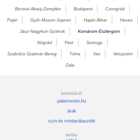
Borsod-Abaúj-Zemplén
Budapest
Csongrád
Dunaszentmiklós
Fejér
Győr-Moson-Sopron
Hajdú-Bihar
Heves
Epöl
Esztergom
Jász-Nagykun-Szolnok
Komárom-Esztergom
Ete
Nógrád
Pest
Somogy
Gyermely
Szabolcs-Szatmár-Bereg
Tolna
Vas
Veszprém
Héreg
Zala
Kecskéd
Kerékteleki
Kesztölc
információ
palamester.hu
Kisbér
árak
Kisigmánd
szín és mintaválaszték
Köblény
Kökény
média