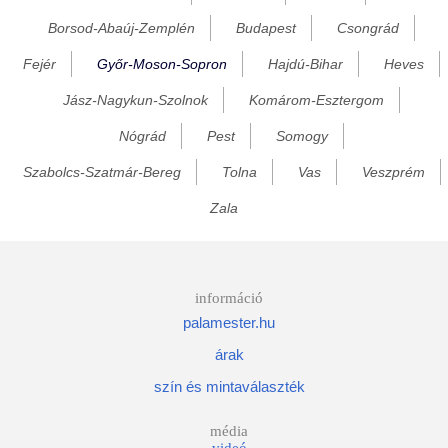
Borsod-Abaúj-Zemplén
Budapest
Csongrád
Darnózseli
Fejér
Győr-Moson-Sopron
Hajdú-Bihar
Heves
Dénesfa
Dorogháza
Jász-Nagykun-Szolnok
Komárom-Esztergom
Dunakiliti
Nógrád
Pest
Somogy
Dunaremete
Szabolcs-Szatmár-Bereg
Tolna
Vas
Veszprém
Dunaszeg
Zala
Dunaszentpál
Dunasziget
Ebergőc
információ
palamester.hu
Écs
árak
Edve
szín és mintaválaszték
Egyed
Egyházasfalu
média