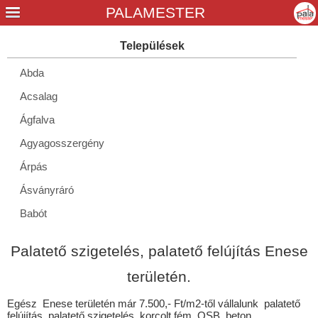
Abda
Acsalag
Ágfalva
Agyagosszergény
Árpás
Ásványráró
Babót
Bágyogszovát
Palatető szigetelés, palatető felújítás Enese
Bakonypéterd
területén.
Barbacs
Egész Enese területén már 7.500,- Ft/m2-től vállalunk palatető
Beled
felújítás, palatető szigetelés, korcolt fém, OSB, beton,