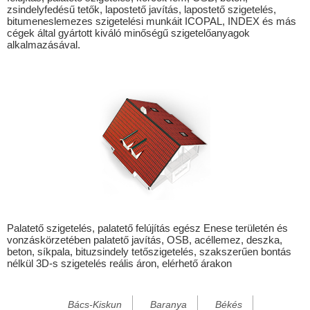
zsindelyfedésű tetők, lapostető javítás, lapostető szigetelés,
Bezenye
bitumeneslemezes szigetelési munkáit ICOPAL, INDEX és más
cégek által gyártott kiváló minőségű szigetelőanyagok
Bezi
alkalmazásával.
Böde
Bogád
Botpalád
Botykapeterd
Bózsva
Cakóháza
Cirák
Csáfordjánosfa
Palatető szigetelés, palatető felújítás egész Enese területén és
vonzáskörzetében palatető javítás, OSB, acéllemez, deszka,
Csapod
beton, síkpala, bituzsindely tetőszigetelés, szakszerűen bontás
nélkül 3D-s szigetelés reális áron, elérhető árakon
Csér
Csikvánd
Bács-Kiskun
Baranya
Békés
Csömör