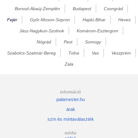
Borsod-Abaúj-Zemplén
Budapest
Csongrád
Enying
Fejér
Győr-Moson-Sopron
Hajdú-Bihar
Heves
Ercsi
Etyek
Jász-Nagykun-Szolnok
Komárom-Esztergom
Fehérvárcsurgó
Nógrád
Pest
Somogy
Felcsút
Szabolcs-Szatmár-Bereg
Tolna
Vas
Veszprém
Fulókércs
Zala
Gánt
Gárdony
Gyulakeszi
információ
palamester.hu
Hantos
árak
Igar
szín és mintaválaszték
Iszkaszentgyörgy
Isztimér
média