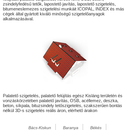
zsindelyfedésű tetők, lapostető javítás, lapostető szigetelés,
Besnyő
bitumeneslemezes szigetelési munkáit ICOPAL, INDEX és más
cégek által gyártott kiváló minőségű szigetelőanyagok
Bicske
alkalmazásával.
Bocskaikert
Boda
Cece
Csabdi
Csákberény
Csákvár
Csöde
Csömödér
Palatető szigetelés, palatető felújítás egész Kisláng területén és
vonzáskörzetében palatető javítás, OSB, acéllemez, deszka,
Csót
beton, síkpala, bituzsindely tetőszigetelés, szakszerűen bontás
nélkül 3D-s szigetelés reális áron, elérhető árakon
Dég
Dunaújváros
Bács-Kiskun
Baranya
Békés
Előszállás