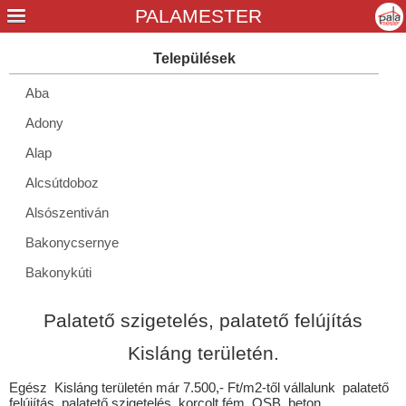
Aba
Adony
Alap
Alcsútdoboz
Alsószentiván
Bakonycsernye
Bakonykúti
Balinka
Palatető szigetelés, palatető felújítás
Baracs
Kisláng területén.
Baracska
Egész Kisláng területén már 7.500,- Ft/m2-től vállalunk palatető
Beloiannisz
felújítás, palatető szigetelés, korcolt fém, OSB, beton,