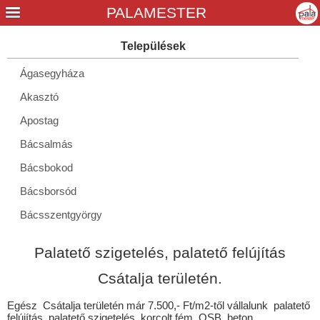
Ágasegyháza
Akasztó
Apostag
Bácsalmás
Bácsbokod
Bácsborsód
Bácsszentgyörgy
Bácsszőlős
Palatető szigetelés, palatető felújítás
Baja
Csátalja területén.
Ballószög
Egész Csátalja területén már 7.500,- Ft/m2-től vállalunk palatető
Balotaszállás
felújítás, palatető szigetelés, korcolt fém, OSB, beton,