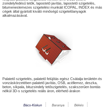
zsindelyfedésű tetők, lapostető javítás, lapostető szigetelés,
Bátmonostor
bitumeneslemezes szigetelési munkáit ICOPAL, INDEX és más
cégek által gyártott kiváló minőségű szigetelőanyagok
Bátya
alkalmazásával.
Boconád
Bóly
Bugac
Bugacpusztaháza
Császártöltés
Csátalja
Csávoly
Csengőd
Palatető szigetelés, palatető felújítás egész Csátalja területén és
vonzáskörzetében palatető javítás, OSB, acéllemez, deszka,
Csikéria
beton, síkpala, bituzsindely tetőszigetelés, szakszerűen bontás
nélkül 3D-s szigetelés reális áron, elérhető árakon
Csököly
Dávod
Bács-Kiskun
Baranya
Békés
Drágszél