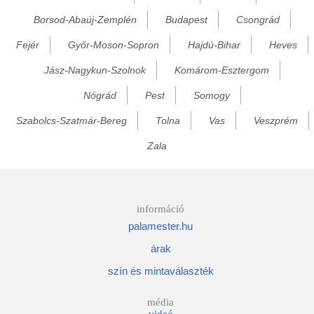
Borsod-Abaúj-Zemplén
Budapest
Csongrád
Dunaegyháza
Fejér
Győr-Moson-Sopron
Hajdú-Bihar
Heves
Dunafalva
Dunapataj
Jász-Nagykun-Szolnok
Komárom-Esztergom
Dunaszentbenedek
Nógrád
Pest
Somogy
Dunatetétlen
Szabolcs-Szatmár-Bereg
Tolna
Vas
Veszprém
Dunavecse
Zala
Dusnok
Érsekcsanád
Érsekhalma
információ
palamester.hu
Fajsz
árak
Felsőlajos
szín és mintaválaszték
Felsőszentiván
Foktő
média